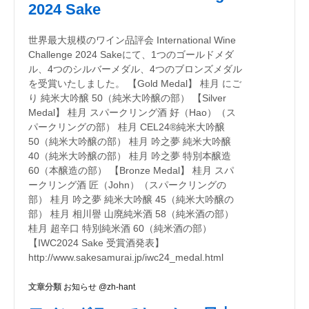
2024 Sake
世界最大規模のワイン品評会 International Wine
Challenge 2024 Sakeにて、1つのゴールドメダ
ル、4つのシルバーメダル、4つのブロンズメダル
を受賞いたしました。 【Gold Medal】 桂月 にご
り 純米大吟醸 50（純米大吟醸の部） 【Silver
Medal】 桂月 スパークリング酒 好（Hao）（ス
パークリングの部） 桂月 CEL24®純米大吟醸
50（純米大吟醸の部） 桂月 吟之夢 純米大吟醸
40（純米大吟醸の部） 桂月 吟之夢 特別本醸造
60（本醸造の部） 【Bronze Medal】 桂月 スパ
ークリング酒 匠（John）（スパークリングの
部） 桂月 吟之夢 純米大吟醸 45（純米大吟醸の
部） 桂月 相川譽 山廃純米酒 58（純米酒の部）
桂月 超辛口 特別純米酒 60（純米酒の部）
【IWC2024 Sake 受賞酒発表】
http://www.sakesamurai.jp/iwc24_medal.html
文章分類
お知らせ @zh-hant