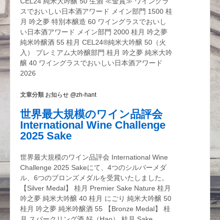
CEL24 純米大吟醸 50 生酒 ≪金賞≫ ワイングラ
スでおいしい日本酒アワード メイン部門 1500 桂
月 吟之夢 特別本醸造 60 ワイングラスでおいし
い日本酒アワード メイン部門 2000 桂月 吟之夢
純米吟醸酒 55 桂月 CEL24®純米大吟醸 50（火
入） プレミアム大吟醸部門 桂月 吟之夢 純米大吟
醸 40 ワイングラスでおいしい日本酒アワード
2026
文章分類
お知らせ @zh-hant
世界最大規模のワイン品評会
International Wine Challenge
2025 Sake
世界最大規模のワイン品評会 International Wine
Challenge 2025 Sakeにて、4つのシルバーメダ
ル、6つのブロンズメダルを受賞いたしました。
【Silver Medal】 桂月 Premier Sake Nature 桂月
吟之夢 純米大吟醸 40 桂月 にごり 純米大吟醸 50
桂月 吟之夢 純米吟醸酒 55 【Bronze Medal】 桂
月 スパークリング酒 好（Hao） 桂月 Sake