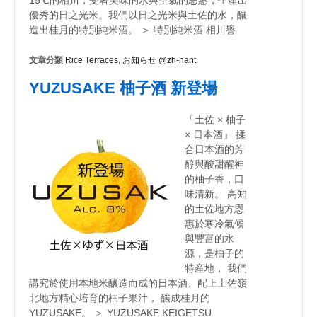
15℃的相川，受著美味的水與空氣的恩惠，生產出
優秀的日之光米。我們以日之光米與土佐的水，釀
造出桂月的特別純米酒。 ＞ 特別純米酒 相川譽
文章分類
Rice Terraces
,
お知らせ @zh-hant
YUZUSAKE 柚子酒 新登場
「土佐 × 柚子
× 日本酒」 揉
合日本酒的芳
醇與酸甜醒神
的柚子香，口
味清新。 高知
的土佐地方恩
惠於寒冷氣候
與豐富的水
源，是柚子的
特産地， 我們
講究於使用本地米釀造而成的日本酒、配上土佐嶺
北地方精心培育的柚子果汁， 釀成桂月的
YUZUSAKE。 ＞ YUZUSAKE KEIGETSU