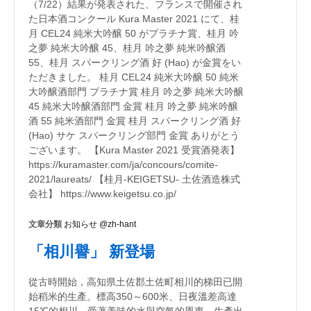
（7/22）結果が発表された、フランスで開催され
た日本酒コンクール Kura Master 2021 にて、桂
月 CEL24 純米大吟醸 50 がプラチナ賞、桂月 吟
之夢 純米大吟醸 45、桂月 吟之夢 純米吟醸酒
55、桂月 スパークリング酒 好 (Hao) が金賞をい
ただきました。 桂月 CEL24 純米大吟醸 50 純米
大吟醸酒部門 プラチナ賞 桂月 吟之夢 純米大吟醸
45 純米大吟醸酒部門 金賞 桂月 吟之夢 純米吟醸
酒 55 純米酒部門 金賞 桂月 スパークリング酒 好
(Hao) サケ スパークリング部門 金賞 ありがとう
ございます。 【Kura Master 2021 受賞酒発表】
https://kuramaster.com/ja/concours/comite-
2021/laureats/ 【桂月-KEIGETSU- 土佐酒造株式
会社】 https://www.keigetsu.co.jp/
文章分類
お知らせ @zh-hant
「相川譽」 新登場
從古時開始，高知県土佐郡土佐町相川的梯田已開
始稻米的生產。標高350～600米、日夜溫差高達