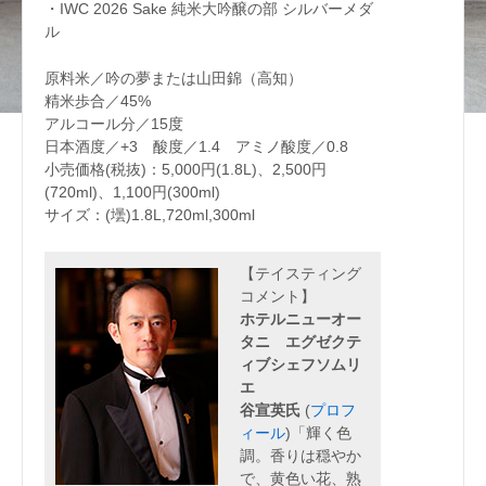
・IWC 2026 Sake 純米大吟醸の部 シルバーメダ
ル
原料米／吟の夢または山田錦（高知）
精米歩合／45%
アルコール分／15度
日本酒度／+3 酸度／1.4 アミノ酸度／0.8
小売価格(税抜)：5,000円(1.8L)、2,500円
(720ml)、1,100円(300ml)
サイズ：(壜)1.8L,720ml,300ml
【テイスティング
コメント】
ホテルニューオー
タニ エグゼクテ
ィブシェフソムリ
エ
谷宣英氏
(
プロフ
ィール
)「輝く色
調。香りは穏やか
で、黄色い花、熟