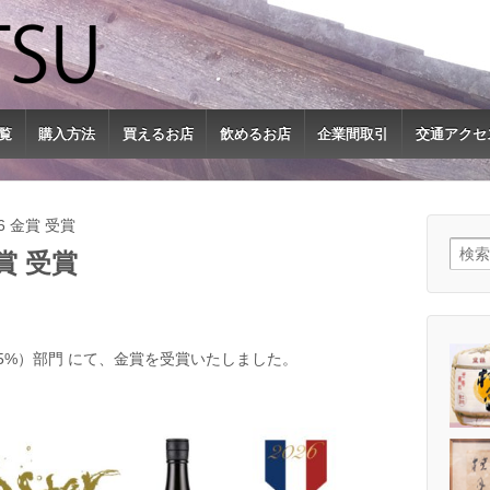
覧
購入方法
買えるお店
飲めるお店
企業間取引
交通アクセ
026 金賞 受賞
検索:
 金賞 受賞
（51-65%）部門 にて、金賞を受賞いたしました。