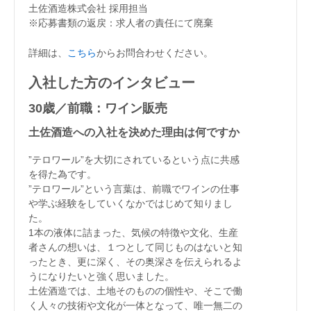
土佐酒造株式会社 採用担当
※応募書類の返戻：求人者の責任にて廃棄
詳細は、
こちら
からお問合わせください。
入社した方のインタビュー
30歳／前職：ワイン販売
土佐酒造への入社を決めた理由は何ですか
”テロワール”を大切にされているという点に共感
を得た為です。
”テロワール”という言葉は、前職でワインの仕事
や学ぶ経験をしていくなかではじめて知りまし
た。
1本の液体に詰まった、気候の特徴や文化、生産
者さんの想いは、１つとして同じものはないと知
ったとき、更に深く、その奥深さを伝えられるよ
うになりたいと強く思いました。
土佐酒造では、土地そのものの個性や、そこで働
く人々の技術や文化が一体となって、唯一無二の