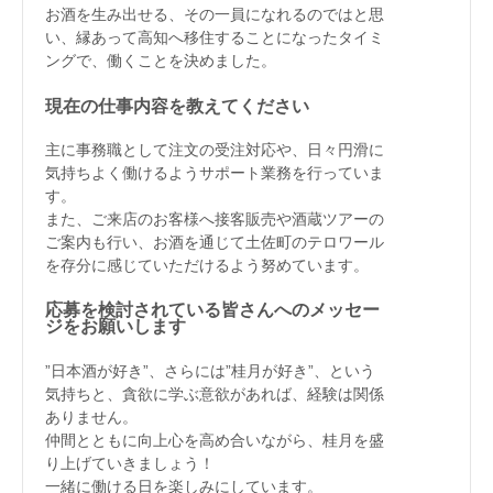
お酒を生み出せる、その一員になれるのではと思
い、縁あって高知へ移住することになったタイミ
ングで、働くことを決めました。
現在の仕事内容を教えてください
主に事務職として注文の受注対応や、日々円滑に
気持ちよく働けるようサポート業務を行っていま
す。
また、ご来店のお客様へ接客販売や酒蔵ツアーの
ご案内も行い、お酒を通じて土佐町のテロワール
を存分に感じていただけるよう努めています。
応募を検討されている皆さんへのメッセー
ジをお願いします
”日本酒が好き”、さらには”桂月が好き”、という
気持ちと、貪欲に学ぶ意欲があれば、経験は関係
ありません。
仲間とともに向上心を高め合いながら、桂月を盛
り上げていきましょう！
一緒に働ける日を楽しみにしています。