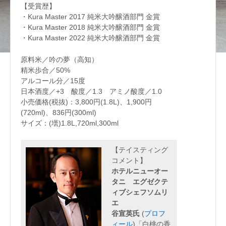
【受賞歴】
・Kura Master 2017 純米大吟醸酒部門 金賞
・Kura Master 2018 純米大吟醸酒部門 金賞
・Kura Master 2022 純米大吟醸酒部門 金賞
原料米／吟の夢（高知）
精米歩合／50%
アルコール分／15度
日本酒度／+3 酸度／1.3 アミノ酸度／1.0
小売価格(税抜)：3,800円(1.8L)、1,900円
(720ml)、836円(300ml)
サイズ：(壜)1.8L,720ml,300ml
【テイスティング
コメント】
ホテルニューオー
タニ エグゼクテ
ィブシェフソムリ
エ
谷宣英氏
(
プロフ
ィール
)「白桃の香