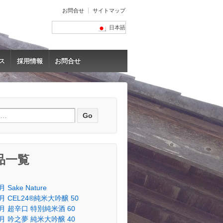
お問合せ
サイトマップ
日本語
ス
採用情報
お問合せ
品一覧
 Sake Nature
月 CEL24®純米大吟醸 50
月 超辛口 特別純米酒 60
月 吟之夢 純米大吟醸 40