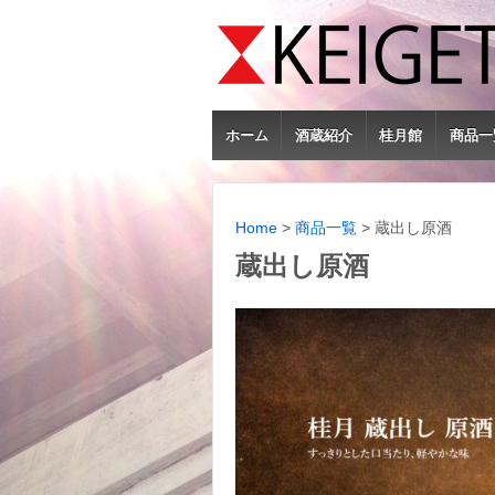
ホーム
酒蔵紹介
桂月館
商品一
Home
>
商品一覧
>
蔵出し原酒
蔵出し原酒