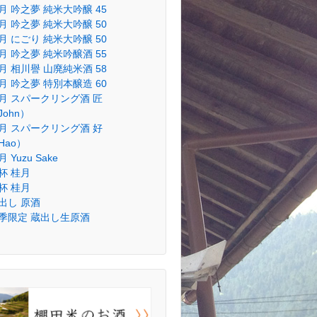
月 吟之夢 純米大吟醸 45
月 吟之夢 純米大吟醸 50
月 にごり 純米大吟醸 50
月 吟之夢 純米吟醸酒 55
月 相川譽 山廃純米酒 58
月 吟之夢 特別本醸造 60
月 スパークリング酒 匠
John）
月 スパークリング酒 好
Hao）
 Yuzu Sake
杯 桂月
杯 桂月
出し 原酒
季限定 蔵出し生原酒