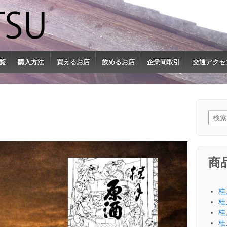
覧
購入方法
買えるお店
飲めるお店
企業間取引
交通アクセ
検索:
商
桂月
桂
桂
桂