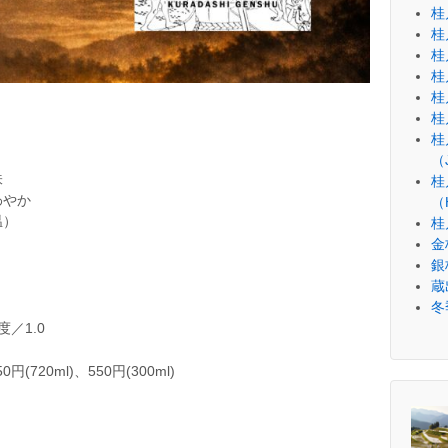
桂
桂
桂
桂
桂
桂
桂
（
味
桂
わやか
（
温）
桂月
金
銀
蔵
冬
／1.0
0円(720ml)、550円(300ml)