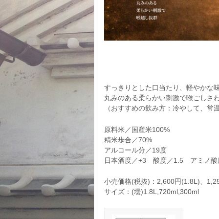
すっきりとした口当たり、軽やかな
丸みのある柔らかい刺激で喉ごしさ
（おすすめの飲み方：冷やして、常
原料米／国産米100%
精米歩合／70%
アルコール分／19度
日本酒度／+3 酸度／1.5 アミノ酸度
小売価格(税抜)：2,600円(1.8L)、1,25
サイズ：(壜)1.8L,720ml,300ml