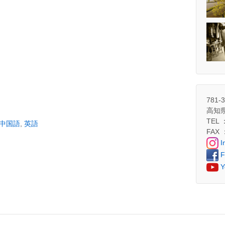
781-
高知
TEL 
中国語
,
英語
FAX 
I
F
Y