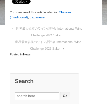
You can read this article also in:
Chinese
(Traditional)
,
Japanese
‹
世界最大規模のワイン品評会 International Wine
Challenge 2024 Sake
世界最大規模のワイン品評会 International Wine
Challenge 2025 Sake
›
Posted in
News
Search
Search for: