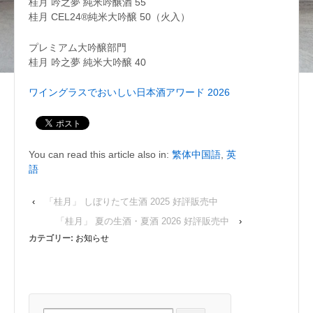
桂月 吟之夢 純米吟醸酒 55
桂月 CEL24®純米大吟醸 50（火入）
プレミアム大吟醸部門
桂月 吟之夢 純米大吟醸 40
ワイングラスでおいしい日本酒アワード 2026
You can read this article also in:
繁体中国語
,
英
語
‹
「桂月」 しぼりたて生酒 2025 好評販売中
「桂月」 夏の生酒・夏酒 2026 好評販売中
›
カテゴリー:
お知らせ