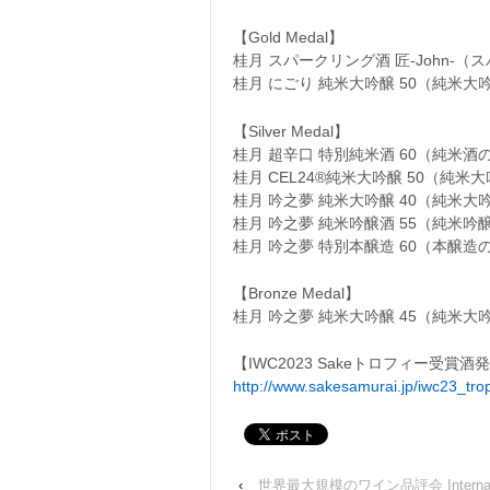
【Gold Medal】
桂月 スパークリング酒 匠-John-
桂月 にごり 純米大吟醸 50（純米大
【Silver Medal】
桂月 超辛口 特別純米酒 60（純米酒
桂月 CEL24®純米大吟醸 50（純米
桂月 吟之夢 純米大吟醸 40（純米大
桂月 吟之夢 純米吟醸酒 55（純米吟
桂月 吟之夢 特別本醸造 60（本醸造
【Bronze Medal】
桂月 吟之夢 純米大吟醸 45（純米大
【IWC2023 Sakeトロフィー受賞酒
http://www.sakesamurai.jp/iwc23_tro
‹
世界最大規模のワイン品評会 International