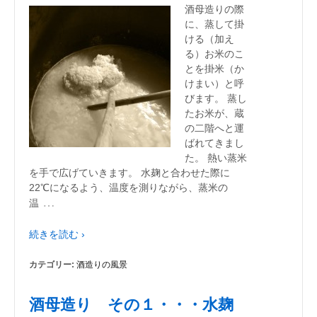
酒母造りの際
に、蒸して掛
ける（加え
る）お米のこ
とを掛米（か
けまい）と呼
びます。 蒸し
たお米が、蔵
の二階へと運
ばれてきまし
た。 熱い蒸米
を手で広げていきます。 水麹と合わせた際に
22℃になるよう、温度を測りながら、蒸米の
…
温
続きを読む ›
カテゴリー:
酒造りの風景
酒母造り その１・・・水麹