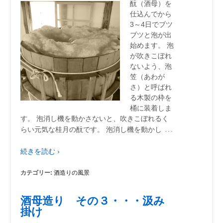
酛（酒母）を
仕込んでから
3～4日でブツ
ブツと泡が出
始めます。 泡
が吹きこぼれ
ないよう、泡
笠（あわが
さ）と呼ばれ
る木製の枠を
桶に装着しま
す。 泡消し機を動かさないと、吹きこぼれるく
…
らい元気な桂月の酛です。 泡消し機を動かし
続きを読む ›
カテゴリー:
酒造りの風景
酒母造り その３・・・汲み
掛け