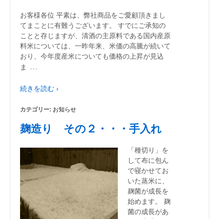
お客様各位 平素は、弊社商品をご愛顧頂きまし
てまことに有難うございます。 すでにご承知の
ことと存じますが、清酒の主原料である国内産原
料米については、一昨年来、米価の高騰が続いて
おり、今年度産米についても価格の上昇が見込
…
ま
続きを読む ›
カテゴリー:
お知らせ
麹造り その２・・・手入れ
「種切り」を
して布に包ん
で寝かせてお
いた蒸米に、
麹菌が成長を
始めます。 麹
菌の成長があ