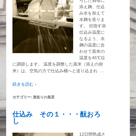
ろした酒母に
添え麹、仕込
み水を加えて
水麹を造りま
す。 目指す添
仕込み温度に
なるよう、水
麹の温度に合
わせて蒸米の
温度を45℃位
に調節します。 温度を調整した蒸米（添えの掛
…
米）は、空気の力で仕込み桶へと送り込まれ
続きを読む ›
カテゴリー:
酒造りの風景
仕込み その１・・・酛おろ
し
12日間熟成さ