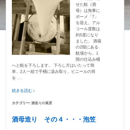
せた酛（酒
母）は無事に
ボーメ「7」
を迎え、アル
コール度数は
約5度になり
ました。 酒蔵
の2階にある
酛場から、1
階の仕込み桶
へと酛を下ろします。 下ろし方はいたって簡
単、2人一組で手桶に汲み取り、ビニールの筒
…
を
続きを読む ›
カテゴリー:
酒造りの風景
酒母造り その４・・・泡笠