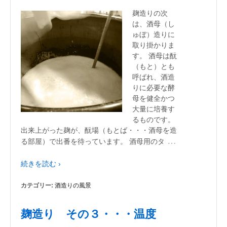
麹造りの次
は、酒母（し
ゅぼ）造りに
取り掛かりま
す。 酒母は酛
（もと）とも
呼ばれ、酒造
りに必要な酵
母を健全かつ
大量に培養す
るものです。
出来上がった麹が、酛場（もとば・・・酒母を造
…
る部屋）で出番を待っています。 酒母用のタ
続きを読む ›
カテゴリー:
酒造りの風景
麹造り その３・・・温度