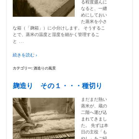
る程度盛んに
なると、一纏
めにしておい
た蒸米を小さ
な箱（「麹箱」）に小分けします。 そうするこ
とで、蒸米の温度と湿度を細かく管理するこ
…
と
続きを読む ›
カテゴリー:
酒造りの風景
麹造り その１・・・種切り
まだまだ熱い
蒸米が、蔵の
二階へ運び込
まれてきまし
た。 先ずは本
日の主役「も
やし」をご紹