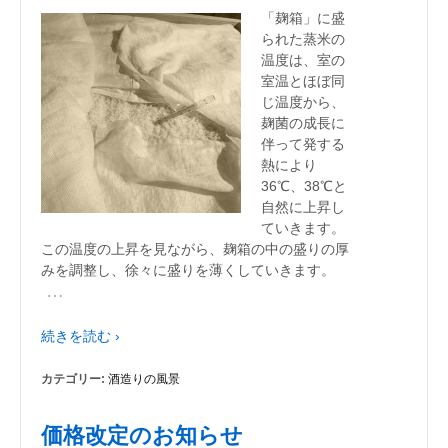
「麹箱」に盛
られた蒸米の
温度は、室の
室温とほぼ同
じ温度から、
麹菌の成長に
伴って発する
熱により
36℃、38℃と
自然に上昇し
ていきます。
この温度の上昇を見ながら、麹箱の中の盛りの厚
みを調整し、徐々に盛りを薄くしていきます。
…
続きを読む ›
カテゴリー:
酒造りの風景
価格改定のお知らせ