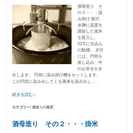
酒母造り そ
の３・・・汲
み掛け 朝方、
水麹に温度を
調節した蒸米
を投入し、
22℃に仕込ん
だ酛桶。 夕方
には、円筒を
差し込み、中
のお米をかき
出します。 円筒に汲み掛け機をセットします。
…
この円筒に染み出してくる液体を汲み出し
続きを読む ›
カテゴリー:
酒造りの風景
酒母造り その２・・・掛米